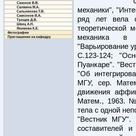
Сазонов В.В.
Салмина М.А.
механики", "Инт
Сальникова Т.В.
Самсонов В.А.
ряд лет вела 
Трещев Д.В.
Швец А.Н.
теоретической м
Якимова К.Е.
Фотографии
механика в г
Приглашение на кафедру
"Варьирование ур
С.123-124; "Ос
Пуанкаре". "Вест
"Об интегрирова
МГУ, сер. Мате
движения аффин
Матем., 1963. №
тела с одной не
"Вестник МГУ".
составителей и