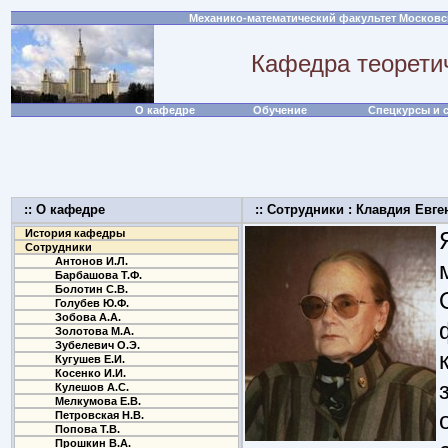
Механико-математический факультет Московс
Кафедра теорети
О кафедре
Обучение
Спецкурсы и 
:: О кафедре
:: Сотрудники : Клавдия Евг
История кафедры
Сотрудники
Антонов И.Л.
Барбашова Т.Ф.
Болотин С.В.
Голубев Ю.Ф.
Зобова А.А.
Золотова М.А.
Зубелевич О.Э.
Кугушев Е.И.
Косенко И.И.
Кулешов А.С.
Мелкумова Е.В.
Петровская Н.В.
Попова Т.В.
Прошкин В.А.