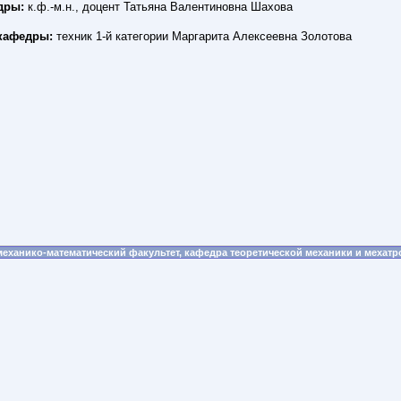
дры:
к.ф.-м.н., доцент Татьяна Валентиновна Шахова
 кафедры:
техник 1-й категории Маргарита Алексеевна Золотова
еханико-математический факультет, кафедра теоретической механики и мехатрон