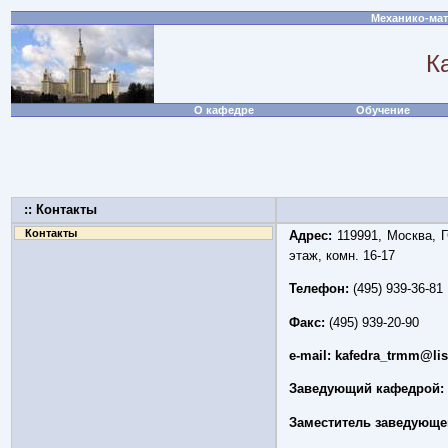
Механико-мат
К
О кафедре
Обучение
:: Контакты
Контакты
Адрес:
119991, Москва, Г
этаж, комн. 16-17
Телефон:
(495) 939-36-81
Факс:
(495) 939-20-90
e-mail:
kafedra_trmm@lis
Заведующий кафедрой:
Заместитель заведующе